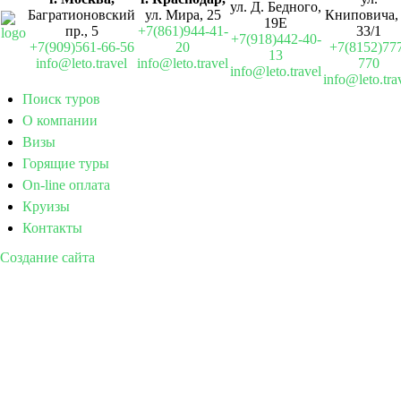
ул. Д. Бедного,
Багратионовский
ул. Мира, 25
Книповича, 
19Е
пр., 5
+7(861)944-41-
33/1
+7(918)442-40-
+7(909)561-66-56
20
+7(8152)77
13
info@leto.travel
info@leto.travel
770
info@leto.travel
info@leto.tra
Поиск туров
О компании
Визы
Горящие туры
On-line оплата
Круизы
Контакты
Создание сайта