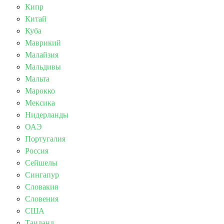
Кипр
Китай
Куба
Маврикий
Малайзия
Мальдивы
Мальта
Марокко
Мексика
Нидерланды
ОАЭ
Португалия
Россия
Сейшелы
Сингапур
Словакия
Словения
США
Таиланд