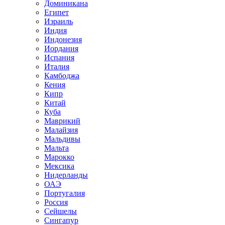
Доминикана
Египет
Израиль
Индия
Индонезия
Иордания
Испания
Италия
Камбоджа
Кения
Кипр
Китай
Куба
Маврикий
Малайзия
Мальдивы
Мальта
Марокко
Мексика
Нидерланды
ОАЭ
Португалия
Россия
Сейшелы
Сингапур