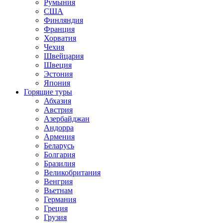
Румыния
США
Финляндия
Франция
Хорватия
Чехия
Швейцария
Швеция
Эстония
Япония
Горящие туры
Абхазия
Австрия
Азербайджан
Андорра
Армения
Беларусь
Болгария
Бразилия
Великобритания
Венгрия
Вьетнам
Германия
Греция
Грузия