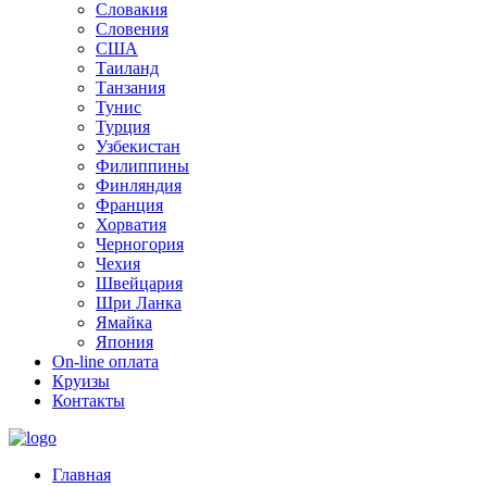
Словакия
Словения
США
Таиланд
Танзания
Тунис
Турция
Узбекистан
Филиппины
Финляндия
Франция
Хорватия
Черногория
Чехия
Швейцария
Шри Ланка
Ямайка
Япония
On-line оплата
Круизы
Контакты
Главная