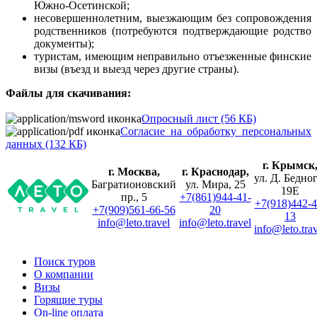
Южно-Осетинской;
несовершеннолетним, выезжающим без сопровождения
родственников (потребуются подтверждающие родство
документы);
туристам, имеющим неправильно отъезженные финские
визы (въезд и выезд через другие страны).
Файлы для скачивания:
Опросный лист (56 КБ)
Согласие на обработку персональных
данных (132 КБ)
г. Крымск
г. Москва,
г. Краснодар,
ул. Д. Бедног
Багратионовский
ул. Мира, 25
19Е
пр., 5
+7(861)944-41-
+7(918)442-4
+7(909)561-66-56
20
13
info@leto.travel
info@leto.travel
info@leto.tra
Поиск туров
О компании
Визы
Горящие туры
On-line оплата