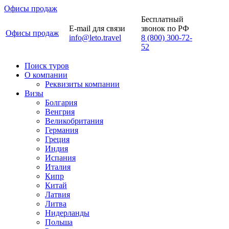
Офисы продаж
Бесплатный
E-mail для связи
звонок по РФ
Офисы продаж
info@leto.travel
8 (800) 300-72-
52
Поиск туров
О компании
Реквизиты компании
Визы
Болгария
Венгрия
Великобритания
Германия
Греция
Индия
Испания
Италия
Кипр
Китай
Латвия
Литва
Нидерланды
Польша