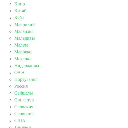
Кипр
Китай
Куба
Маврикий
Малайзия
Мальдивы
Мальта
Марокко
Мексика
Нидерланды
ОАЭ
Португалия
Россия
Сейшелы
Сингапур
Словакия
Словения
США
Таиланд