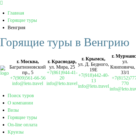
Главная
Горящие туры
Венгрия
Горящие туры в Венгрию
г. Мурман
г. Крымск,
г. Москва,
г. Краснодар,
ул.
ул. Д. Бедного,
Багратионовский
ул. Мира, 25
Книповича, 
19Е
пр., 5
+7(861)944-41-
33/1
+7(918)442-40-
+7(909)561-66-56
20
+7(8152)77
13
info@leto.travel
info@leto.travel
770
info@leto.travel
info@leto.tra
Поиск туров
О компании
Визы
Горящие туры
On-line оплата
Круизы