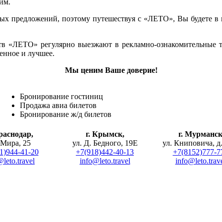
им.
ых предложений, поэтому путешествуя с «ЛЕТО», Вы будете в 
тв «ЛЕТО» регулярно выезжают в рекламно-ознакомительные ту
енное и лучшее.
Мы ценим Ваше доверие!
Бронирование гостиниц
Продажа авиа билетов
Бронирование ж/д билетов
Краснодар,
г. Крымск,
г. Мурманс
 Мира, 25
ул. Д. Бедного, 19Е
ул. Книповича, д.
1)944-41-20
+7(918)442-40-13
+7(8152)777-7
leto.travel
info@leto.travel
info@leto.trav