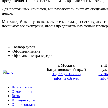
предложения. Наши клиенты к нам возвращаются и мы это цен
Для постоянных клиентов, мы разработали систему специальн
ценам.
Мы каждый день развиваемся, все менеджеры сети турагентс
посещают все экскурсии, чтобы предложить Вам только провер
Подбор туров
Оформление виз
Оформление трансферов
г. Москва,
г. 
Багратионовский пр., 5
ул.
+7(909)561-66-56
+7(86
info@leto.travel
info@
Поиск туров
О компании
Визы
Горящие туры
On-line оплата