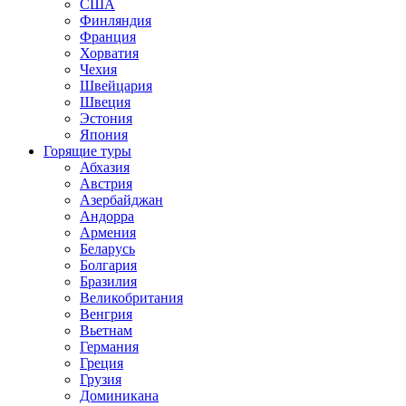
США
Финляндия
Франция
Хорватия
Чехия
Швейцария
Швеция
Эстония
Япония
Горящие туры
Абхазия
Австрия
Азербайджан
Андорра
Армения
Беларусь
Болгария
Бразилия
Великобритания
Венгрия
Вьетнам
Германия
Греция
Грузия
Доминикана