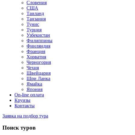
Словения
США
Таиланд
Танзания
Тунис
Турция
Узбекистан
Филиппины
Финляндия
Франция
Хорватия
Черногория
Чехия
Швейцария
Шри Ланка
Ямайка
Япония
On-line оплата
Круизы
Контакты
Заявка на подбор тура
Поиск туров