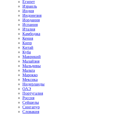
Египет
Израиль
Индия
Индонезия
Иордания
Испания
Италия
Камбоджа
Кения
Кипр
Китай
Куба
Маврикий
Малайзия
Мальдивы
Мальта
Марокко
Мексика
Нидерланды
ОАЭ
Португалия
Россия
Сейшелы
Сингапур
Словакия